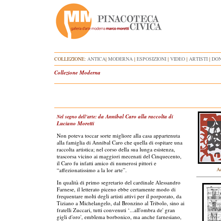
COLLEZIONE:
ANTICA
|
MODERNA
|
ESPOSIZIONI
|
VIDEO
|
ARTISTI
|
DON
Collezione Moderna
da Annibal Caro alla raccolta di
Nel segno dell'arte:
Luciano Moretti
Non poteva toccar sorte migliore alla casa appartenuta
alla famiglia di Annibal Caro che quella di ospitare una
raccolta artistica; nel corso della sua lunga esistenza,
trascorsa vicino ai maggiori mecenati del Cinquecento,
il Caro fu infatti amico di numerosi pittori e
Ac
“affezionatissimo a la lor arte”.
In qualità di primo segretario del cardinale Alessandro
Farnese, il letterato piceno ebbe certamente modo di
frequentare molti degli artisti attivi per il porporato, da
Tiziano a Michelangelo, dal Bronzino al Tribolo, sino ai
fratelli Zuccari, tutti convenuti ‘...all'ombra de' gran
gigli d'oro', emblema borbonico, ma anche farnesiano,