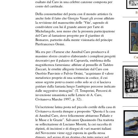
esaltato dal Caro in una celebre canzone composta per
conto del cardinale.
B
Della consuetudine del poeta con il mondo artistico fa
anche fede il fatto che Giorgio Vasari gli avesse affidato
la revisione del manoscritto delle ‘Vite', sapendo di
condividere con lui il grande amore per l'arte di
Michelangelo, non meno che la presunta partecipazione
del Caro al fantasioso progetto per il giardino di
Bomarzo, partorito dalla mente visionaria del principe
Pierfrancesco Orsini.
Ma era per i Farnese che Annibal Caro produceva il
massimo sforzo creativo elaborando i complessi progetti
Can
decorativi per il palazzo di Caprarola, emblema della
magnificenza farnesiana: affidate al pennello di Taddeo
Zuccari, le erudite allegorie formulate dal Caro con
Onofrio Panvinio e Fulvio Orsini, “acquistano il valore
metaforico proprio di una scrittura in codice, il cui
senso segreto poteva essere colto solo se ci si lasciava
guidare dalla fantasia lungo l'ambiguo percorso indicato
dalle suggestive immagini” (T. Temperini, Percorsi di
invenzione umanistica nelle Lettere di A. Caro,
Civitanova Marche 1997, p. 32).
Un'iscrizione latina posta nel piccolo cortile della casa di
Civitanova ricorda dunque a proposito “Questa è la casa
di Annibal Caro, dove felicemente abitarono Pallade e
le Muse e le Grazie”. Salvatore Quasimodo l'ha tradotta
su sollecitazione di Luciano Moretti, la cui raccolta di
dipinti, di incisioni e di disegni di vari maestri italiani
del Novecento viene oggi esposta in quella stessa
dimora, nel segno di un destino che tutto unisce nel