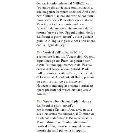
del Patrimonio indette dal MIBACT, con
l'obiettivo dia avvicinare tutti i cittadini a
una maggiore comprensione dell'Arte e dei
beni Culturali, in collaborazione con tutti i
musei europei la Pinacoteca civica Marco
Moretti partecipa organizzando con
l'apertura del museo civitanovese e della
mostra "Arte e cibo. Oggetti,dipinti, design
dai Piceni ai giorni nostri" , visite guidate
gratuite in lingua inglese e per i non udenti
con la lingua dei segni.
"Festival dell'ospitalità 2014",
2014
a settembre la mostra "Arte e cibo. Oggetti,
dipinti,design dai Piceni ai giorni nostri"
ospita l'ultimo appuntamento del Festival
curato dall'Associazione ADAM. Paola
Ballesi, storica e critica d'arte, già docente
di Estetica all'Accademia di Brera, presenta
un excursus storico e artistico sul
Novecento marchigiano citando artisti ed
opere presenti nel museo civitanovese e
non solo.
"Arte e cibo. Oggetti,dipinti, design
2014
dai Piceni ai giorni nostri",
per la storica CivitanovArte, arrivata alla
sua diciassettesima edizione, il Comune di
Civitanova Marche e la Pinacoteca civica
Marco Moretti, nell'ambito di Futura
Festival 2014, quest'anno organizza una
mostra che avrà per tema il rapporto