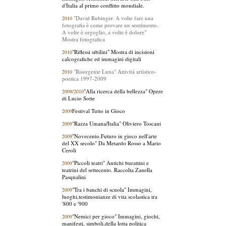
d'Italia al primo conflitto mondiale.
"David Rubinger. A volte fare una
2010
fotografia è come provare un sentimento.
A volte è orgoglio, a volte è dolore"
Mostra fotografica
"Riflessi sibilini" Mostra di incisioni
2010
calcografiche ed immagini digitali
"Risorgente Luna" Attività artistico-
2010
poetica 1997-2009
"Alla ricerca della bellezza" Opere
2009/2010
di Lucio Sotte
Festival Tutto in Gioco
2009
"Razza Umana/Italia" Oliviero Toscani
2009
"Novecento.Futuro in gioco nell'arte
2009
del XX secolo" Da Metardo Rosso a Mario
Ceroli
"Piccoli teatri" Antichi burattini e
2009
teatrini del settecento. Raccolta Zanella
Pasqualini
"Tra i banchi di scuola" Immagini,
2009
luoghi,testimonianze di vita scolastica tra
'800 e '900
"Nemici per gioco" Immagini, giochi,
2009
manifesti, simboli,della lotta politica