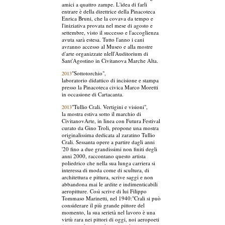
amici a quattro zampe. L'idea di farli
entrare è della direttrice della Pinacoteca
Enrica Bruni, che la covava da tempo e
l'iniziativa provata nel mese di agosto e
settembre, visto il successo e l'accoglienza
avuta sarà estesa. Tutto l'anno i cani
avranno accesso al Museo e alla mostre
d'arte organizzate nlell'Auditorium di
Sant'Agostino in Civitanova Marche Alta.
"Sottotorchio",
2013
laboratorio didattico di incisione e stampa
presso la Pinacoteca civica Marco Moretti
in occasione di Cartacanta.
"Tullio Crali. Vertigini e visioni",
2013
la mostra estiva sotto il marchio di
CivitanovArte, in linea con Futura Festival
curato da Gino Troli, propone una mostra
originalissima dedicata al zaratino Tullio
Crali. Sessanta opere a partire dagli anni
'20 fino a due grandissimi non finiti degli
anni 2000, raccontano questo artista
poliedrico che nella sua lunga carriera si
interessa di moda come di scultura, di
architettura e pittura, scrive saggi e non
abbandona mai le ardite e indimenticabili
aeropitture. Così scrive di lui Filippo
Tommaso Marinetti, nel 1940:"Crali si può
considerare il più grande pittore del
momento, la sua serietà nel lavoro è una
virtù rara nei pittori di oggi, noi aeropoeti