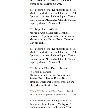
di incisioni in occasione delle Giornate
Europee del Patrimonio 2012
Mostra d'Arte "La Filosofia del bello.
2011
Mode e modi di essere nell'Italia della Belle
Epoque" a cura di Stefano Papetti. Testi di
Enrica Bruni, Alessandra Ghidoli, Stefano
Papetti, Marcello Verdenelli
Improbabili Affinità.
2012
Mostra d'Arte di Manuela Cerolini,
incisioni e Agostino Cartuccia, filisculture.
Mostra a cura di Enrica Bruni. Testo di
Claudio Nalli.
Mostra d'Arte "La Filosofia del bello.
2011
Mode e modi di essere nell'Italia della Belle
Epoque" a cura di Stefano Papetti. Testi di
Enrica Bruni, Alessandra Ghidoli, Stefano
Papetti, Marcello Verdenelli
Mostra d'Arte Pascual Blanco.
2011
"Viaggio al Parnaso"
Mostra a cura di Enrica Bruni Stronati e
Sandro Pazzi. Testi di Enrica Bruni
Stronati, Lucio Del Gobbo, Eugenio De
Signoribus e Sandro Trotti.
Mostra d'Arte Sandro Trotti:
2010 - 2011
Pittura infinita poesia. Opere 1959 - 2010
Mostra d'Arte "Lo Sguardo delle
2010
donne: dai Macchiaioli a Modigliani"
Immagini femminili nell'arte dall'Unitˆ