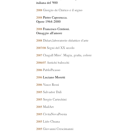
italiana del '900
Giorgio de Chirico e il segno
2008
Pietro Capozucca.
2008
Opere 1964-2000
Francesco Centioni.
2008
Omaggio all'amore
Didart,laboratorio didattico d'arte
2008
Segni del XX secolo
2007/08
Chagall Miro'. Magia, grafia, colore
2007
Antichi balocchi
2006/07
PabloPicasso
2006
Luciano Moretti
2006
Vasco Rossi
2006
Salvador Dalì
2005
Sergio Cartechini
2005
MailArt
2005
CivitaNovaPoesia
2005
Lido Cluana
2005
Giovanni Crescimanni
2005