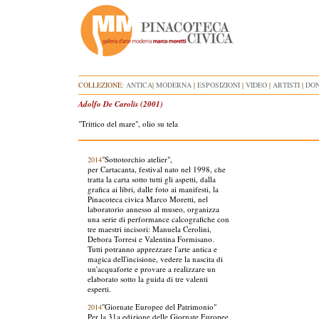
COLLEZIONE:
ANTICA
|
MODERNA
|
ESPOSIZIONI
|
VIDEO
|
ARTISTI
|
DON
Adolfo De Carolis (2001)
"Trittico del mare", olio su tela
"Sottotorchio atelier",
2014
per Cartacanta, festival nato nel 1998, che
tratta la carta sotto tutti gli aspetti, dalla
grafica ai libri, dalle foto ai manifesti, la
Pinacoteca civica Marco Moretti, nel
laboratorio annesso al museo, organizza
una serie di performance calcografiche con
tre maestri incisori: Manuela Cerolini,
Debora Torresi e Valentina Formisano.
Tutti potranno apprezzare l'arte antica e
magica dell'incisione, vedere la nascita di
un'acquaforte e provare a realizzare un
elaborato sotto la guida di tre valenti
esperti.
"Giornate Europee del Patrimonio"
2014
Per la 31a edizione delle Giornate Europee