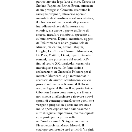
particolare che lega l'arte al cibo. Curata da
Stefano Papetti ed Enrica Bruni, affiancati
da un prestigioso Comitato scientifico la
rassegna propone, attraverso opere e
manufatti di straordinaria valenza artistica,
il cibo non solo nella veste di piacere e
ingrediente chiave della nostra vita
emotiva, ma anche oggetto esplicito di
ricerca, metafora e simbolo, specchio di
culture diverse. Dipinti, manufatti, oggetti
dall'età romana ai nostri giorni, tele di
Munari, Valentino, Levoli, Magini,
Ghiglia, De Chirico, Casorati, Monachesi,
De Pisis, Mattioli, Licini; reperti Piceni e
romani, rare porcellane dal secolo XIV
fino al secolo XX, particolari ceramiche
marchigiane tra cui le famosissime
realizzazioni di Giancarlo Polidori per il
marchio Matricardi e gli intramontabili
accessori di Guzzini scandiscono via via
procedendo nei secoli come il Bello sia
sempre legate al Buono.Il rapporto Arte e
Cibo non è certo cosa nuova, ma il tema
non smette di affascinare e ricavare nuovi
spunti di contemporaneità come quelli che
vengono proposti in questa mostra dove
molte opere esposte sono famosissime e
altre di uguale importanza, ma mai esposte
e proposte per la prima volta
nell'Auditorium di S. Agostino e nella
Pinacoteca civica Marco Moretti. Il
catalogo comprende testi critici di Virginio