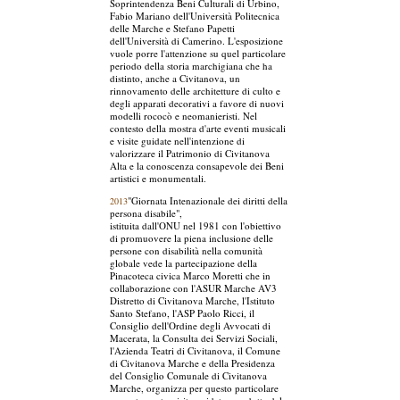
Soprintendenza Beni Culturali di Urbino,
Fabio Mariano dell'Università Politecnica
delle Marche e Stefano Papetti
dell'Università di Camerino. L'esposizione
vuole porre l'attenzione su quel particolare
periodo della storia marchigiana che ha
distinto, anche a Civitanova, un
rinnovamento delle architetture di culto e
degli apparati decorativi a favore di nuovi
modelli rococò e neomanieristi. Nel
contesto della mostra d'arte eventi musicali
e visite guidate nell'intenzione di
valorizzare il Patrimonio di Civitanova
Alta e la conoscenza consapevole dei Beni
artistici e monumentali.
"Giornata Intenazionale dei diritti della
2013
persona disabile",
istituita dall'ONU nel 1981 con l'obiettivo
di promuovere la piena inclusione delle
persone con disabilità nella comunità
globale vede la partecipazione della
Pinacoteca civica Marco Moretti che in
collaborazione con l'ASUR Marche AV3
Distretto di Civitanova Marche, l'Istituto
Santo Stefano, l'ASP Paolo Ricci, il
Consiglio dell'Ordine degli Avvocati di
Macerata, la Consulta dei Servizi Sociali,
l'Azienda Teatri di Civitanova, il Comune
di Civitanova Marche e della Presidenza
del Consiglio Comunale di Civitanova
Marche, organizza per questo particolare