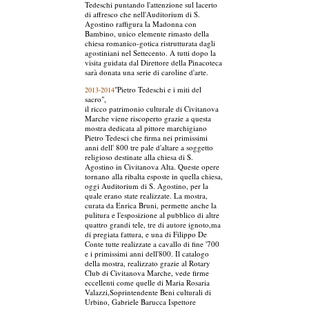
Tedeschi puntando l'attenzione sul lacerto
di affresco che nell'Auditorium di S.
Agostino raffigura la Madonna con
Bambino, unico elemente rimasto della
chiesa romanico-gotica ristrutturata dagli
agostiniani nel Settecento. A tutti dopo la
visita guidata dal Direttore della Pinacoteca
sarà donata una serie di caroline d'arte.
"Pietro Tedeschi e i miti del
2013-2014
sacro",
il ricco patrimonio culturale di Civitanova
Marche viene riscoperto grazie a questa
mostra dedicata al pittore marchigiano
Pietro Tedesci che firma nei primissimi
anni dell' 800 tre pale d'altare a soggetto
religioso destinate alla chiesa di S.
Agostino in Civitanova Alta. Queste opere
tornano alla ribalta esposte in quella chiesa,
oggi Auditorium di S. Agostino, per la
quale erano state realizzate. La mostra,
curata da Enrica Bruni, permette anche la
pulitura e l'esposizione al pubblico di altre
quattro grandi tele, tre di autore ignoto,ma
di pregiata fattura, e una di Filippo De
Conte tutte realizzate a cavallo di fine '700
e i primissimi anni dell'800. Il catalogo
della mostra, realizzato grazie al Rotary
Club di Civitanova Marche, vede firme
eccellenti come quelle di Maria Rosaria
Valazzi,Soprintendente Beni culturali di
Urbino, Gabriele Barucca Ispettore