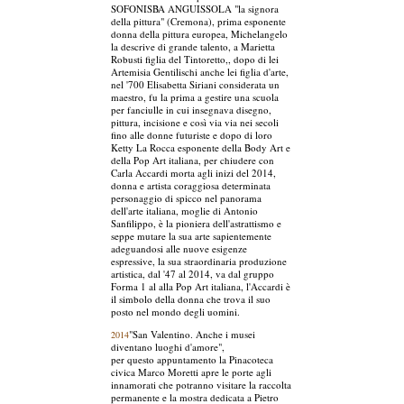
SOFONISBA ANGUISSOLA "la signora
della pittura" (Cremona), prima esponente
donna della pittura europea, Michelangelo
la descrive di grande talento, a Marietta
Robusti figlia del Tintoretto,, dopo di lei
Artemisia Gentilischi anche lei figlia d'arte,
nel '700 Elisabetta Siriani considerata un
maestro, fu la prima a gestire una scuola
per fanciulle in cui insegnava disegno,
pittura, incisione e così via via nei secoli
fino alle donne futuriste e dopo di loro
Ketty La Rocca esponente della Body Art e
della Pop Art italiana, per chiudere con
Carla Accardi morta agli inizi del 2014,
donna e artista coraggiosa determinata
personaggio di spicco nel panorama
dell'arte italiana, moglie di Antonio
Sanfilippo, è la pioniera dell'astrattismo e
seppe mutare la sua arte sapientemente
adeguandosi alle nuove esigenze
espressive, la sua straordinaria produzione
artistica, dal '47 al 2014, va dal gruppo
Forma 1 al alla Pop Art italiana, l'Accardi è
il simbolo della donna che trova il suo
posto nel mondo degli uomini.
"San Valentino. Anche i musei
2014
diventano luoghi d'amore",
per questo appuntamento la Pinacoteca
civica Marco Moretti apre le porte agli
innamorati che potranno visitare la raccolta
permanente e la mostra dedicata a Pietro