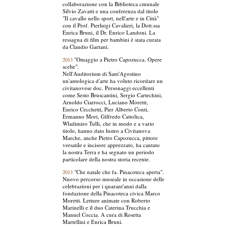
collaborazione con la Biblioteca cmunale
Silvio Zavatti e una conferenza dal titolo
"Il cavallo nello sport, nell'arte e in Città"
con il Prof. Pierluigi Cavalieri, la Dott.ssa
Enrica Bruni, il Dr. Enrico Landoni. La
ressagna di film per bambini è stata curata
da Claudio Gaetani.
"Omaggio a Pietro Capozucca. Opere
2013
scelte".
Nell'Auditorium di Sant'Agostino
un'antologica d'arte ha voluto ricordare un
civitanovese doc. Personaggi eccellenti
come Sesto Bruscantini, Sergio Cartechini,
Arnoldo Ciarrocci, Luciano Moretti,
Enrico Cecchetti, Pier Alberto Conti,
Ermanno Mori, Gilfredo Cattolica,
Wladimiro Tulli, che in modo e a vario
titolo, hanno dato lustro a Civitanova
Marche, anche Pietro Capozucca, pittore
versatile e incisore apprezzato, ha cantato
la nostra Terra e ha segnato un periodo
particolare della nostra storia recente.
"Che natale che fa. Pinacoteca aperta".
2013
Nuovo percorso museale in occasione delle
celebrazioni per i quarant'anni dalla
fondazione della Pinacoteca civica Marco
Moretti. Letture animate con Roberto
Marinelli e il duo Caterina Trucchia e
Manuel Coccia. A cura di Rosetta
Martellini e Enrica Bruni.