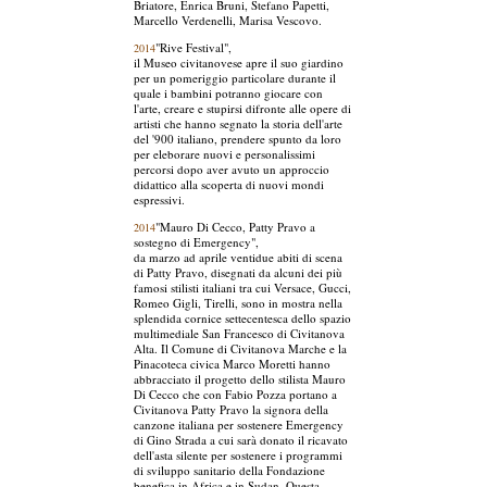
Briatore, Enrica Bruni, Stefano Papetti,
Marcello Verdenelli, Marisa Vescovo.
"Rive Festival",
2014
il Museo civitanovese apre il suo giardino
per un pomeriggio particolare durante il
quale i bambini potranno giocare con
l'arte, creare e stupirsi difronte alle opere di
artisti che hanno segnato la storia dell'arte
del '900 italiano, prendere spunto da loro
per eleborare nuovi e personalissimi
percorsi dopo aver avuto un approccio
didattico alla scoperta di nuovi mondi
espressivi.
"Mauro Di Cecco, Patty Pravo a
2014
sostegno di Emergency",
da marzo ad aprile ventidue abiti di scena
di Patty Pravo, disegnati da alcuni dei più
famosi stilisti italiani tra cui Versace, Gucci,
Romeo Gigli, Tirelli, sono in mostra nella
splendida cornice settecentesca dello spazio
multimediale San Francesco di Civitanova
Alta. Il Comune di Civitanova Marche e la
Pinacoteca civica Marco Moretti hanno
abbracciato il progetto dello stilista Mauro
Di Cecco che con Fabio Pozza portano a
Civitanova Patty Pravo la signora della
canzone italiana per sostenere Emergency
di Gino Strada a cui sarà donato il ricavato
dell'asta silente per sostenere i programmi
di sviluppo sanitario della Fondazione
benefica in Africa e in Sudan. Questa