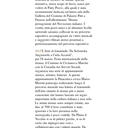
iniziativa, senza scopo di lucro, nasce per
volere di Patty Pravo, alla quale è stata
recentemente dedicata un'intera sala della
Galleria del Costume di Palazzo Pitti a
Firenze nell'allestimento "Donne
protagoniste del Novecento italiano. I
vestiti, tutti pezzi unici e di altissimo livello
sartoriale saranno collocati in un percorso
espositivo accompagnato da video musicali
e suggestivi filmati storici proiettati a
perfezionamento del percorso espositivo.
"L'Arte al femminile. Da Sofonisba
2014
Anguissola a Carla Accardi",
per l'8 marzo, Festa internazionale della
donna, il Comune di Civitanova Marche
con la Consulta dei Servizi Sociali,
organizza una serie di appuntamenti
storico, artistici, letterari. A questo
appuntamento la Pinacoteca civica Marco
Moretti partecipa realizzando lungo il
percorso museale una lettura al femminile
dell'arte citando le donne più o meno
conosciute che hanno lasciato un segno
importante nella cultura italiana e non solo.
Le artiste donne sono sempre esistite, ma
fino al '500 il loro contributo è stato
ignorato e la loro presenza nella
storiografia è poco visibile. Da Plinio il
Vecchio si sa di pittrici greche, si sa di
certo che dipingevano vasi e
collaboravano con i pittori maschi. Da