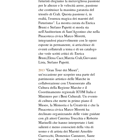
futuristi elogiamo la meravigliosa passione
per le altezze e le velocità aeree, passione
che costituisce la massima garanzia del
trionfo di Crali. Questa passione è, in
realtà, l'essenza magica dei maestri del
Futurismo". La mostra curata da Enrica
Bruni e Stefano Papetti si snoda sia
nell'Auditorium di Sant'Agostino che nella
Pinacoteca civica Marco Moretti,
integrandosi piacevolmente con le opere
esposte in permanente, si arricchisce di
eventi collaterali a tema e di un catalogo
che vede scritti critici di: Enrica
Bruni,Elena Cace,Marzia Crali,Giovanni
Lista, Stefano Papetti.
"Gran Tour dei Musei",
2013
un'occasione per scoprire una parte del
patrimonio artistico delle Marche in
collaborazione con l'Assessorato alla
Cultura della Regione Marche e il
Coordinamento regionale ICOM Italia e
Ministero per i Beni Culturali. Un evento
di cultura che mette in primo piano il
Museo, la Memoria e la Creatività e che la
Pinacoteca civica Marco Moretti ha
declinato organizzando delle visite guidate
con gli attori Caterina Trucchia e Roberto
Marinelli che hanno interpretato i fatti
salienti e meno conosciuti della vita di
uomo e di artista dei Maestri Arnoldo
Ciarrocchi, Domenico Cantatore, Sante
Monachesi, Biagio Biagetti le cui opere