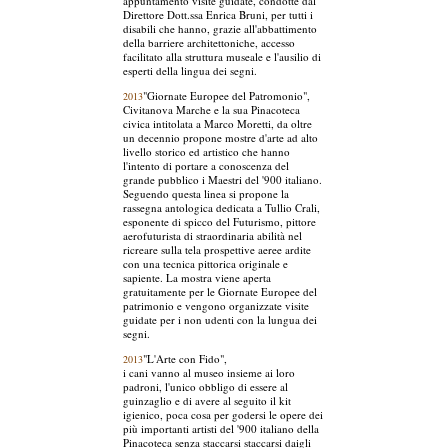
appuntamento visite guidate, condotte dal
Direttore Dott.ssa Enrica Bruni, per tutti i
disabili che hanno, grazie all'abbattimento
della barriere architettoniche, accesso
facilitato alla struttura museale e l'ausilio di
esperti della lingua dei segni.
"Giornate Europee del Patromonio",
2013
Civitanova Marche e la sua Pinacoteca
civica intitolata a Marco Moretti, da oltre
un decennio propone mostre d'arte ad alto
livello storico ed artistico che hanno
l'intento di portare a conoscenza del
grande pubblico i Maestri del '900 italiano.
Seguendo questa linea si propone la
rassegna antologica dedicata a Tullio Crali,
esponente di spicco del Futurismo, pittore
aerofuturista di straordinaria abilità nel
ricreare sulla tela prospettive aeree ardite
con una tecnica pittorica originale e
sapiente. La mostra viene aperta
gratuitamente per le Giornate Europee del
patrimonio e vengono organizzate visite
guidate per i non udenti con la lungua dei
segni.
"L'Arte con Fido",
2013
i cani vanno al museo insieme ai loro
padroni, l'unico obbligo di essere al
guinzaglio e di avere al seguito il kit
igienico, poca cosa per godersi le opere dei
più importanti artisti del '900 italiano della
Pinacoteca senza staccarsi staccarsi daigli