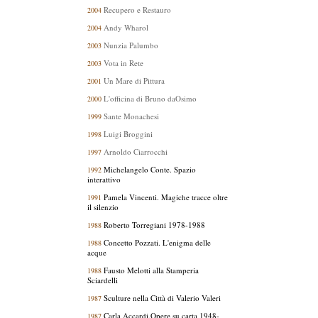
Recupero e Restauro
2004
Andy Wharol
2004
Nunzia Palumbo
2003
Vota in Rete
2003
Un Mare di Pittura
2001
L'officina di Bruno da
Osimo
2000
Sante Monachesi
1999
Luigi Broggini
1998
Arnoldo Ciarrocchi
1997
Michelangelo Conte. Spazio
1992
interattivo
Pamela Vincenti. Magiche tracce oltre
1991
il silenzio
Roberto Torregiani 1978-1988
1988
Concetto Pozzati. L'enigma delle
1988
acque
Fausto Melotti alla Stamperia
1988
Sciardelli
Sculture nella Città di Valerio Valeri
1987
Carla Accardi.Opere su carta 1948-
1987