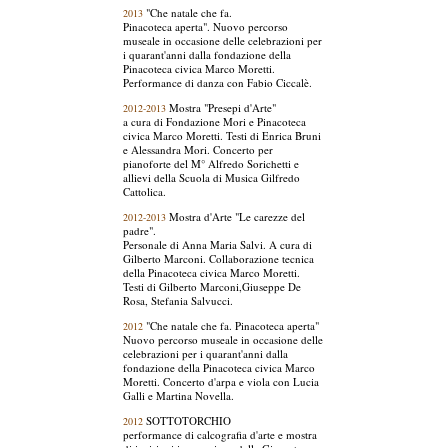
"Che natale che fa.
2013
Pinacoteca aperta". Nuovo percorso
museale in occasione delle celebrazioni per
i quarant'anni dalla fondazione della
Pinacoteca civica Marco Moretti.
Performance di danza con Fabio Ciccalè.
Mostra "Presepi d'Arte"
2012-2013
a cura di Fondazione Mori e Pinacoteca
civica Marco Moretti. Testi di Enrica Bruni
e Alessandra Mori. Concerto per
pianoforte del M° Alfredo Sorichetti e
allievi della Scuola di Musica Gilfredo
Cattolica.
Mostra d'Arte "Le carezze del
2012-2013
padre".
Personale di Anna Maria Salvi. A cura di
Gilberto Marconi. Collaborazione tecnica
della Pinacoteca civica Marco Moretti.
Testi di Gilberto Marconi,Giuseppe De
Rosa, Stefania Salvucci.
"Che natale che fa. Pinacoteca aperta"
2012
Nuovo percorso museale in occasione delle
celebrazioni per i quarant'anni dalla
fondazione della Pinacoteca civica Marco
Moretti. Concerto d'arpa e viola con Lucia
Galli e Martina Novella.
SOTTOTORCHIO
2012
performance di calcografia d'arte e mostra