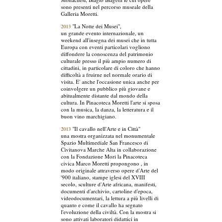
sono presenti nel percorso museale della
Galleria Moretti.
"La Notte dei Musei",
2013
un grande evento internazionale, un
weekend all'insegna dei musei che in tutta
Europa con eventi particolari vogliono
diffondere la conoscenza del patrimonio
culturale presso il più ampio numero di
cittadini, in particolare di coloro che hanno
difficoltà a fruirne nel normale orario di
visita. E' anche l'occasione unica anche per
coinvolgere un pubblico più giovane e
abitualmente distante dal mondo della
cultura. In Pinacoteca Moretti l'arte si sposa
con la musica, la danza, la letteratura e il
buon vino marchigiano.
"Il cavallo nell'Arte e in Città"
2013
una mostra organizzata nel monumentale
Spazio Multimediale San Francesco di
Civitanova Marche Alta in collaborazione
con la Fondazione Mori la Pinacoteca
civica Marco Moretti propongono , in
modo originale attraverso opere d'Arte del
'900 italiano, stampe iglesi del XVIII
secolo, sculture d'Arte africana, manifesti,
documenti d'archivio, cartoline d'epoca,
videodocumentari, la lettura a più livelli di
quanto e come il cavallo ha segnato
l'evoluzione della civiltà. Con la mostra si
sono attivati laboratori didattici in